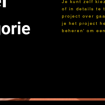
l
Je kunt zelf ki
of in details te
project over gaa
orie
je het project h
beheren' om een